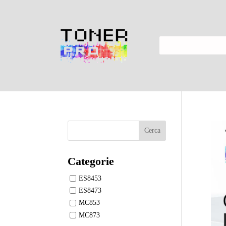
Cerca
Categorie
ES8453
ES8473
MC853
MC873