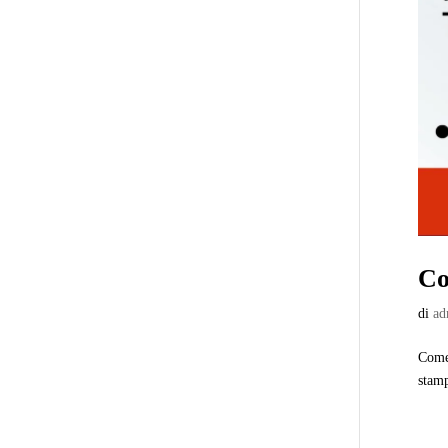
Co
di
ad
Come 
stamp