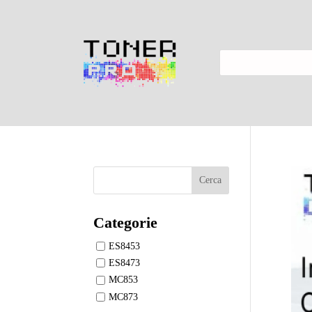
Cerca
Categorie
ES8453
ES8473
MC853
MC873