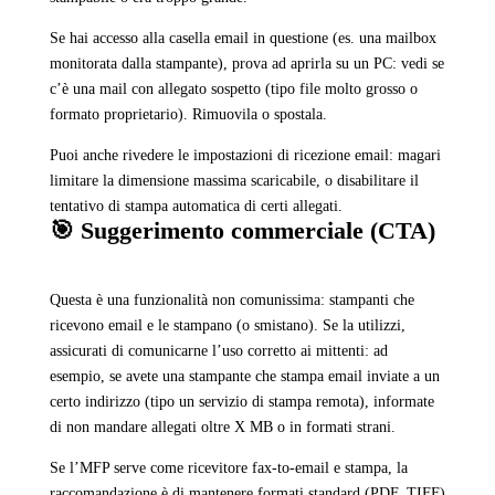
Se hai accesso alla casella email in questione (es. una mailbox
monitorata dalla stampante), prova ad aprirla su un PC: vedi se
c’è una mail con allegato sospetto (tipo file molto grosso o
formato proprietario). Rimuovila o spostala.
Puoi anche rivedere le impostazioni di ricezione email: magari
limitare la dimensione massima scaricabile, o disabilitare il
tentativo di stampa automatica di certi allegati.
🎯 Suggerimento commerciale (CTA)
Questa è una funzionalità non comunissima: stampanti che
ricevono email e le stampano (o smistano). Se la utilizzi,
assicurati di comunicarne l’uso corretto ai mittenti: ad
esempio, se avete una stampante che stampa email inviate a un
certo indirizzo (tipo un servizio di stampa remota), informate
di non mandare allegati oltre X MB o in formati strani.
Se l’MFP serve come ricevitore fax-to-email e stampa, la
raccomandazione è di mantenere formati standard (PDF, TIFF)