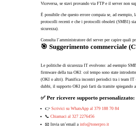
Viceversa, se stavi provando via FTP e il server non s
È possibile che questo errore compaia se, ad esempio, 
protocolli recenti e che i protocolli obsoleti (SMB1) si
sicurezza).
Consulta l’amministratore del server per capire quali pr
🎯 Suggerimento commerciale (
Le politiche di sicurezza IT evolvono: ad esempio SMB1
firmware della tua OKI: col tempo sono state introdott
(OKI o altri). Pianifica incontri periodici tra i team IT
dubbi, il supporto OKI può farti da tramite spiegando a
✅ Per ricevere supporto personalizzato:
👉
Scrivici su WhatsApp al 379 188 70 84
📞
Chiamaci al 327 2276456
📧 Invia un’email a
info@tonerpro.it