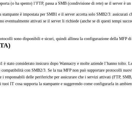
upporta (o ha spento) l’FTP, passa a SMB (condivisione di rete) se il server è 
la stampante è impostata per SMB1 e il server accetta solo SMB2/3: assicurati 
ano eventualmente attivati se il server li richiede (anche se di questi tempi succ
otocolli sono disponibili e sicuri, quindi allinea la configurazione della MFP d
CTA)
 è stato considerato insicuro dopo Wannacry e molte aziende l’hanno tolto. Le
e compatibilità con SMB2/3. Se la tua MFP non può supportare protocolli nuovi,
 e i responsabili delle periferiche per assicurare che i servizi attivati (FTP, SMB
i tuoi IT cosa supporta la stampante e suggerendo come configurarla in ambienti