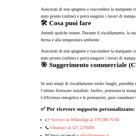
Assicurati di non spegnere e riaccendere la stampante i
stato pronto (online) e potrà eseguire i lavori di stampa
🛠️ Cosa puoi fare
Attendi qualche istante. Durante il riscaldamento, la s
ferma e alla temperatura ambiente .
Assicurati di non spegnere e riaccendere la stampante i
stato pronto (online) e potrà eseguire i lavori di stampa
🎯 Suggerimento commerciale (
Se noti tempi di riscaldamento molto lunghi, potrebbe e
l’ultimo firmware installato. Inoltre, posiziona la sta
l’efficienza energetica e le prestazioni, puoi consultare
✅ Per ricevere supporto personalizzato:
👉
Scrivici su WhatsApp al 379 188 70 84
📞
Chiamaci al 327 2276456
📧 Invia un’email a
info@tonerpro.it