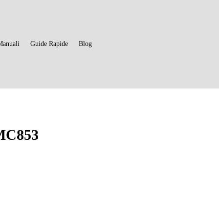
Manuali
Guide Rapide
Blog
 MC853