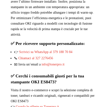
avere l’ultimo firmware installato. Inoltre, posiziona la
stampante in un ambiente con temperatura appropriata: un
ufficio troppo freddo potrebbe allungare i tempi di warm-up.
Per ottimizzare l’efficienza energetica e le prestazioni, puoi
consultare OKI riguardo a modelli con tecnologie di fusione
rapida se la velocità di prima stampa è cruciale per le tue
attività.
✅ Per ricevere supporto personalizzato:
👉
Scrivici su WhatsApp al 379 188 70 84
📞
Chiamaci al 327 2276456
📧 Invia un’email a
info@tonerpro.it
✅ Cerchi i consumabili giusti per la tua
stampante OKI
ES8473
?
Visita il nostro e-commerce e scopri la selezione completa di
toner, tamburi e ricambi originali, rigenerati e compatibili per
OKI ES8473
👉
Guarda le offerte su Tonerpro.it