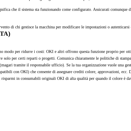
gnifica che il sistema sta funzionando come configurato. Assicurati comunque di
ervento di chi gestisce la macchina per modificare le impostazioni o autenticars
CTA)
imo modo per ridurre i costi: OKI e altri offrono questa funzione proprio per ott
e solo per certi reparti o progetti. Comunica chiaramente le politiche di stamp
(magari tramite il responsabile ufficio). Se la tua organizzazione vuole una gest
tibili con OKI) che consente di assegnare crediti colore, approvazioni, ecc. D
i risparmi in consumabili originali OKI di alta qualità per quando il colore è d