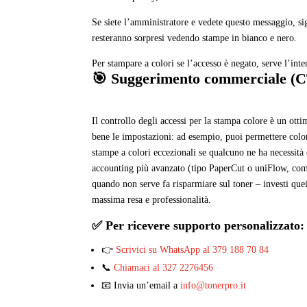
Se siete l’amministratore e vedete questo messaggio, si
resteranno sorpresi vedendo stampe in bianco e nero.
Per stampare a colori se l’accesso è negato, serve l’int
🎯 Suggerimento commerciale (
Il controllo degli accessi per la stampa colore è un ott
bene le impostazioni: ad esempio, puoi permettere color
stampe a colori eccezionali se qualcuno ne ha necessità 
accounting più avanzato (tipo PaperCut o uniFlow, compa
quando non serve fa risparmiare sul toner – investi que
massima resa e professionalità.
✅ Per ricevere supporto personalizzato:
👉
Scrivici su WhatsApp al 379 188 70 84
📞
Chiamaci al 327 2276456
📧 Invia un’email a
info@tonerpro.it