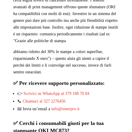
certa soglia invece di cancellare direttamente. I sistemi
avanzati di print management offrono queste sfumature (OKI
ha compatibilità con molti di essi). Investire in un sistema del
genere può dare più controllo ma anche più flessibilità rispetto
alle impostazioni base. Inoltre, ogni riduzione di stampe inutili
è un risparmio: comunica periodicamente i risultati (ad es:
“Grazie alle politiche di stampa
abbiamo ridotto del 30% le stampe a colori superflue,
risparmiando X euro”) – questo aiuta gli utenti a capire il
perché dei limiti e li coinvolge nel successo, invece di farli
sentire ostacolati.
✅ Per ricevere supporto personalizzato:
👉
Scrivici su WhatsApp al 379 188 70 84
📞
Chiamaci al 327 2276456
📧 Invia un’email a
info@tonerpro.it
✅ Cerchi i consumabili giusti per la tua
stampante OKI
MC873
?