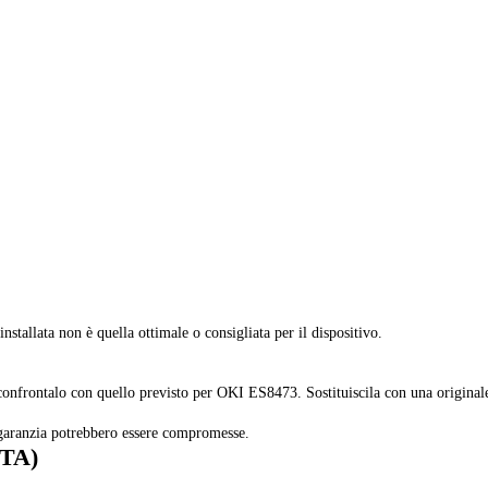
nstallata non è quella ottimale o consigliata per il dispositivo.
 e confrontalo con quello previsto per OKI ES8473. Sostituiscila con una origina
garanzia potrebbero essere compromesse.
CTA)