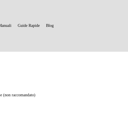
Manuali
Guide Rapide
Blog
3
e (non raccomandato)