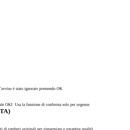
 l’avviso è stato ignorato premendo OK.
nale OKI. Usa la funzione di conferma solo per urgenze.
CTA)
i di tamburi originali per risparmiare e garantire qualità.