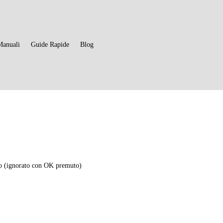
Manuali
Guide Rapide
Blog
3
o (ignorato con OK premuto)