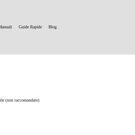
Manuali
Guide Rapide
Blog
3
ile (non raccomandato)