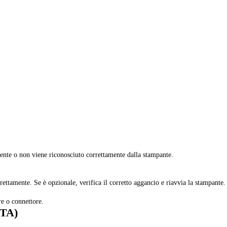
sente o non viene riconosciuto correttamente dalla stampante.
orrettamente. Se è opzionale, verifica il corretto aggancio e riavvia la stampante.
re o connettore.
CTA)