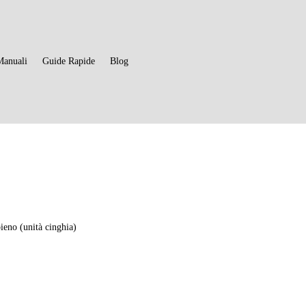
Manuali
Guide Rapide
Blog
3
eno (unità cinghia)