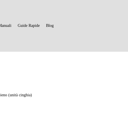
Manuali
Guide Rapide
Blog
3
eno (unità cinghia)