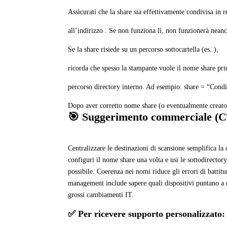
Assicurati che la share sia effettivamente condivisa in r
all’indirizzo . Se non funziona lì, non funzionerà nean
Se la share risiede su un percorso sottocartella (es. ),
ricorda che spesso la stampante vuole il nome share pri
percorso directory interno. Ad esempio: share = “Condi
Dopo aver corretto nome share (o eventualmente creato l
🎯 Suggerimento commerciale (
Centralizzare le destinazioni di scansione semplifica la 
configuri il nome share una volta e usi le sottodirecto
possibile. Coerenza nei nomi riduce gli errori di battitu
management include sapere quali dispositivi puntano a q
grossi cambiamenti IT.
✅ Per ricevere supporto personalizzato: