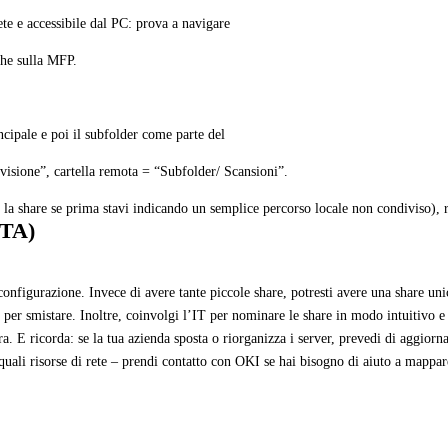
ete e accessibile dal PC: prova a navigare
che sulla MFP.
ncipale e poi il subfolder come parte del
visione”, cartella remota = “Subfolder/ Scansioni”.
a share se prima stavi indicando un semplice percorso locale non condiviso), ri
CTA)
configurazione. Invece di avere tante piccole share, potresti avere una share uni
ry per smistare. Inoltre, coinvolgi l’IT per nominare le share in modo intuitivo
ra. E ricorda: se la tua azienda sposta o riorganizza i server, prevedi di aggiorn
uali risorse di rete – prendi contatto con OKI se hai bisogno di aiuto a mappare