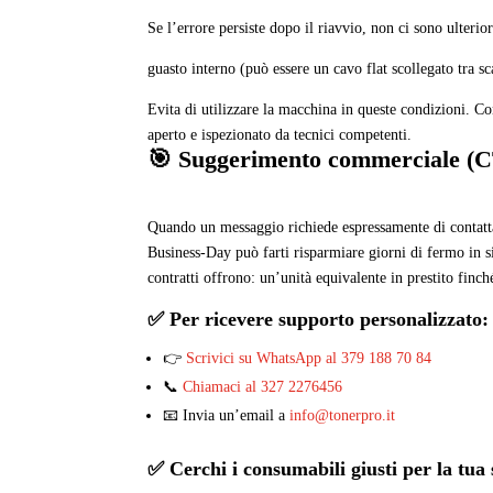
Se l’errore persiste dopo il riavvio, non ci sono ulteriori
guasto interno (può essere un cavo flat scollegato tra sc
Evita di utilizzare la macchina in queste condizioni. C
aperto e ispezionato da tecnici competenti.
🎯 Suggerimento commerciale (
Quando un messaggio richiede espressamente di contattar
Business-Day può farti risparmiare giorni di fermo in 
contratti offrono: un’unità equivalente in prestito finc
✅ Per ricevere supporto personalizzato:
👉
Scrivici su WhatsApp al 379 188 70 84
📞
Chiamaci al 327 2276456
📧 Invia un’email a
info@tonerpro.it
✅ Cerchi i consumabili giusti per la t