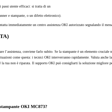
 passi utente efficaci: si tratta di un
anner e stampante, o un difetto elettronico).
ontatta immediatamente un centro assistenza OKI autorizzato segnalando il messa
CTA)
e l’assistenza, conviene farlo subito. Se la stampante è un elemento cruciale ne
situazioni come questa: i tecnici OKI interverranno rapidamente. Valuta anche l
hé la tua non è riparata. Il supporto OKI può consigliarti la soluzione migliore 
ua stampante OKI
MC873
?